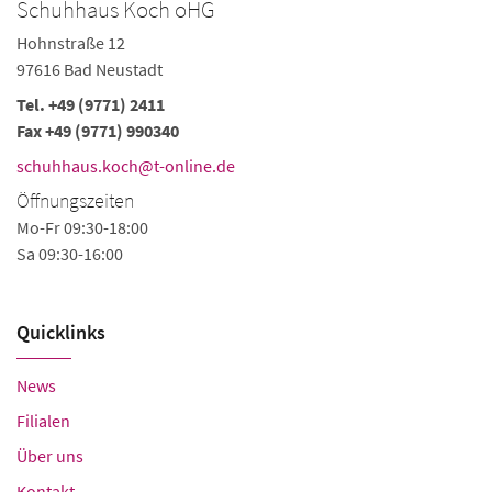
Schuhhaus Koch oHG
Q
Hohnstraße 12
Ho
97616 Bad Neustadt
97
Tel.
+49 (9771) 2411
Te
Fax +49 (9771) 990340
Fa
schuhhaus.koch@t-online.de
s
Öffnungszeiten
Ö
Mo-Fr 09:30-18:00
Mo
Sa 09:30-16:00
Sa
Quicklinks
News
Filialen
Über uns
Kontakt