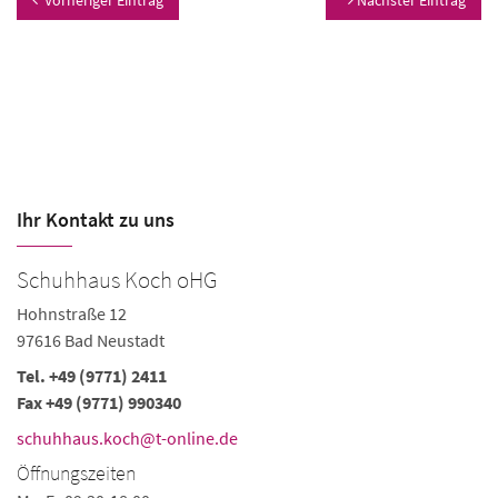
Vorheriger Eintrag
Nächster Eintrag
Ihr Kontakt zu uns
Schuhhaus Koch oHG
Q
Hohnstraße 12
Ho
97616 Bad Neustadt
97
Tel.
+49 (9771) 2411
Te
Fax +49 (9771) 990340
Fa
schuhhaus.koch@t-online.de
s
Öffnungszeiten
Ö