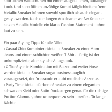
sportlichen Halbschuhen mit einem ausgefallenen, auffälligen
Look. Und sie eröffnen unzählige Kombi-Möglichkeiten: Denn
Metallic Sneaker können sowohl sportlich als auch elegant
gestylt werden. Nach der langen Ära cleaner weißer Sneaker
setzen Metallic-Modelle ein klares Fashion-Statement – ohne
laut zu sein.
Ein paar Styling-Tipps für alle Fälle:
• Casual Chic: Kombiniere Metallic-Sneaker zu einer Mom-
Jeans und einem schlichten weißen T-Shirt – fertig ist der
unkomplizierte, aber stylishe Alltagslook.
• Office Style: In Kombination mit Blazer und weiter Hose
werden Metallic-Sneaker sogar businesstauglich –
vorausgesetzt, der Dresscode erlaubt modische Akzente.
• Party Time: Metallicfarbene Sneaker zu einem eleganten
schwarzen Kleid oder Satin-Rock sorgen genau für die richtige
Portion Glamour, ohne unbequem zu sein – perfekt für lange
Nächte.