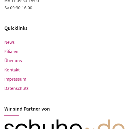
Mo-Fr 09:30-18:00
Mo
Sa 09:30-16:00
Sa
Quicklinks
News
Filialen
Über uns
Kontakt
Impressum
Datenschutz
Wir sind Partner von